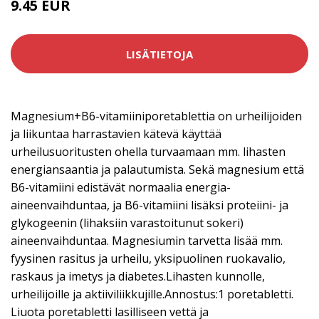
9.45 EUR
LISÄTIETOJA
Magnesium+B6-vitamiiniporetablettia on urheilijoiden
ja liikuntaa harrastavien kätevä käyttää
urheilusuoritusten ohella turvaamaan mm. lihasten
energiansaantia ja palautumista. Sekä magnesium että
B6-vitamiini edistävät normaalia energia-
aineenvaihduntaa, ja B6-vitamiini lisäksi proteiini- ja
glykogeenin (lihaksiin varastoitunut sokeri)
aineenvaihduntaa. Magnesiumin tarvetta lisää mm.
fyysinen rasitus ja urheilu, yksipuolinen ruokavalio,
raskaus ja imetys ja diabetes.Lihasten kunnolle,
urheilijoille ja aktiiviliikkujille.Annostus:1 poretabletti.
Liuota poretabletti lasilliseen vettä ja