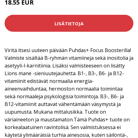
18.55 EUR
LISÄTIETOJA
Viritä itsesi uuteen päivään Puhdas+ Focus Boosterilla!
Valmiste sisältää B-ryhmän vitamiineja sekä inositolia ja
asetyyli-l-karnitiinia. Lisäksi valmisteeseen on lisätty
Lions mane -sieniuutejauhetta. B1-, B3-, B6- ja B12-
vitamiinit edistävät normaalia energia-
aineenvaihduntaa, hermoston normaalia toimintaa
sekä normaaleja psykologisia toimintoja. B3-, B6- ja
B12-vitamiinit auttavat vähentämään väsymystä ja
uupumusta. Mukana mittalusikka. Tuote on
väriaineeton ja maustamaton.Tämä Puhdas+ tuote on
korkealaatuinen ravintolisä. Sen valmistuksessa ei
käytetä ylimääräisiä turhia ainesosia, kuten säilöntä-,