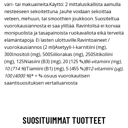
väri- tai makuaineita.Käyttö: 2 mittalusikallista aamulla
nesteeseen sekoitettuna. Jauhe voidaan sekoittaa
veteen, mehuun, tai smoothien joukkoon. Suositeltua
vuorokausiannosta ei saa ylittää. Ravintolisä ei korvaa
monipuolista ja tasapainoista ruokavaliota eikä terveitä
elämäntapoja. Ei lasten ulottuville.Ravintoaineet /
vuorokausiannos (2 ml)Asetyyli-l-karnitiini (mg),
300Inositoli (mg), 500Siiliorakas (mg), 250Sitikoliini
(mg), 125Niasiini (B3) (mg), 20 (125 %
)B6-vitamiini (mg),
10 (714 %
)Tiamiini (B1) (mg), 5 (455 %
)B12-vitamiini (µ­g),
100 (4000 %
)* = %-osuus vuorokautisen
saantisuosituksen vertailuarvosta
SUOSITUIMMAT TUOTTEET