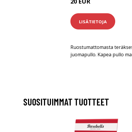
20 EUR
LISÄTIETOJA
Ruostumattomasta teräksestä
juomapullo. Kapea pullo mah
SUOSITUIMMAT TUOTTEET