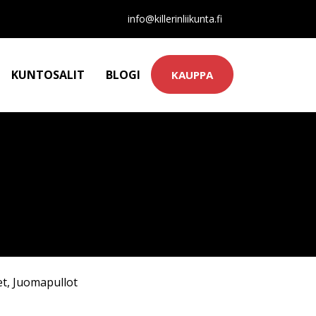
info@killerinliikunta.fi
KUNTOSALIT
BLOGI
KAUPPA
et
,
Juomapullot