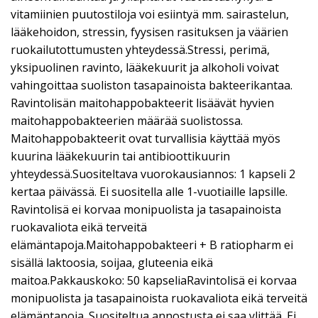
vitamiinien puutostiloja voi esiintyä mm. sairastelun,
lääkehoidon, stressin, fyysisen rasituksen ja väärien
ruokailutottumusten yhteydessä.Stressi, perimä,
yksipuolinen ravinto, lääkekuurit ja alkoholi voivat
vahingoittaa suoliston tasapainoista bakteerikantaa.
Ravintolisän maitohappobakteerit lisäävät hyvien
maitohappobakteerien määrää suolistossa.
Maitohappobakteerit ovat turvallisia käyttää myös
kuurina lääkekuurin tai antibioottikuurin
yhteydessä.Suositeltava vuorokausiannos: 1 kapseli 2
kertaa päivässä. Ei suositella alle 1-vuotiaille lapsille.
Ravintolisä ei korvaa monipuolista ja tasapainoista
ruokavaliota eikä terveitä
elämäntapoja.Maitohappobakteeri + B ratiopharm ei
sisällä laktoosia, soijaa, gluteenia eikä
maitoa.Pakkauskoko: 50 kapseliaRavintolisä ei korvaa
monipuolista ja tasapainoista ruokavaliota eikä terveitä
elämäntapoja. Suositeltua annostusta ei saa ylittää. Ei