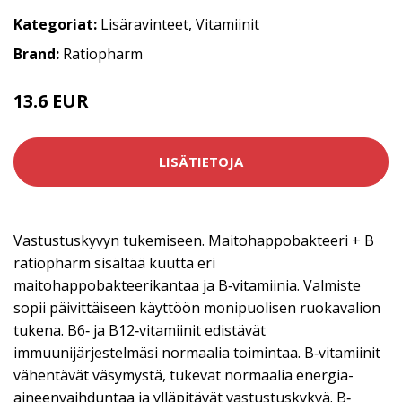
Kategoriat:
Lisäravinteet
,
Vitamiinit
Brand:
Ratiopharm
13.6 EUR
LISÄTIETOJA
Vastustuskyvyn tukemiseen. Maitohappobakteeri + B
ratiopharm sisältää kuutta eri
maitohappobakteerikantaa ja B‐vitamiinia. Valmiste
sopii päivittäiseen käyttöön monipuolisen ruokavalion
tukena. B6‐ ja B12‐vitamiinit edistävät
immuunijärjestelmäsi normaalia toimintaa. B‐vitamiinit
vähentävät väsymystä, tukevat normaalia energia-
aineenvaihduntaa ja ylläpitävät vastustuskykyä. B‐