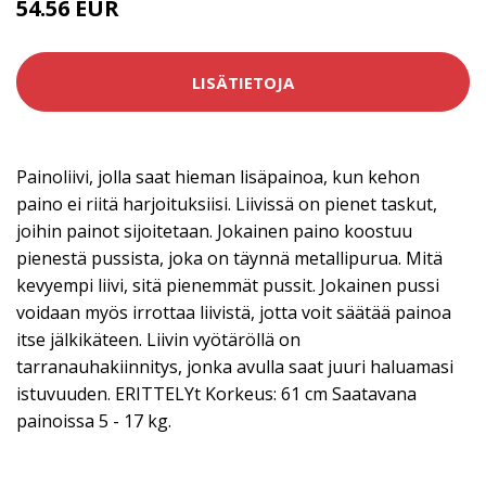
54.56 EUR
89.28 EUR
LISÄTIETOJA
Painoliivi, jolla saat hieman lisäpainoa, kun kehon
paino ei riitä harjoituksiisi. Liivissä on pienet taskut,
joihin painot sijoitetaan. Jokainen paino koostuu
pienestä pussista, joka on täynnä metallipurua. Mitä
kevyempi liivi, sitä pienemmät pussit. Jokainen pussi
voidaan myös irrottaa liivistä, jotta voit säätää painoa
itse jälkikäteen. Liivin vyötäröllä on
tarranauhakiinnitys, jonka avulla saat juuri haluamasi
istuvuuden. ERITTELYt Korkeus: 61 cm Saatavana
painoissa 5 - 17 kg.